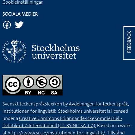
Cookieinställningar
SOCIALA MEDIER
FEEDBACK
Svenskt teckenspråkslexikon by
Avdelningen för teckenspråk,
Institutionen för lingvistik, Stockholms universitet
is licensed
under a
Creative Commons Erkännande-IckeKommersiell-
DelaLika 4.0 Internationell (CC BY-NC-SA 4.0).
Based on a work
at
https://www.su.se/institutionen-for-lingvistik/
. Tillstånd