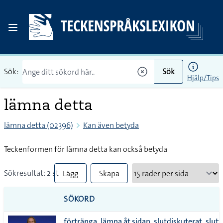
Sök:
Sök
Hjälp/Tips
lämna detta
lämna detta (02396)
Kan även betyda
Teckenformen för lämna detta kan också betyda
Sökresultat: 2 st
Lägg
Skapa
till
PDF
SÖKORD
alla i
förtränga, lämna åt sidan, slutdiskuterat, slutf