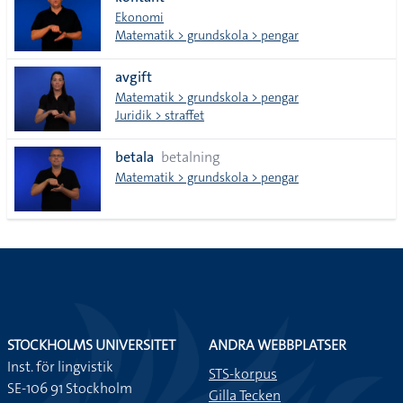
lista
Ekonomi
Matematik > grundskola > pengar
avgift
Matematik > grundskola > pengar
Juridik > straffet
betala
betalning
Matematik > grundskola > pengar
STOCKHOLMS UNIVERSITET
ANDRA WEBBPLATSER
Inst. för lingvistik
STS-korpus
SE-106 91 Stockholm
Gilla Tecken