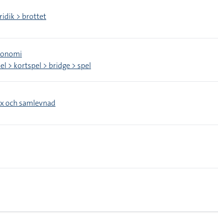
ridik > brottet
konomi
el > kortspel > bridge > spel
x och samlevnad