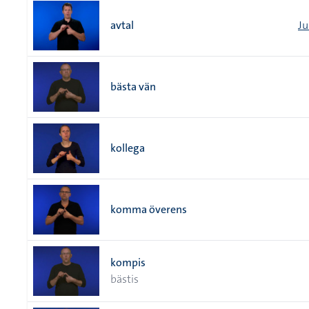
avtal
Ju
bästa vän
kollega
komma överens
kompis
bästis