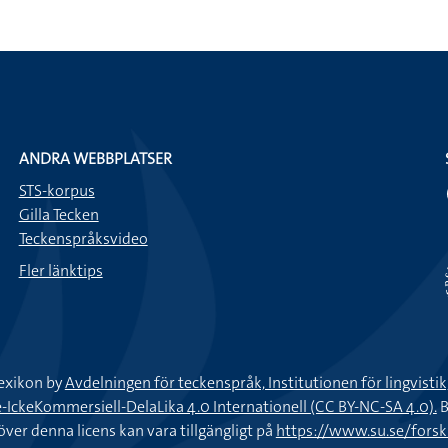
ANDRA WEBBPLATSER
STS-korpus
Gilla Tecken
Teckenspråksvideo
Fler länktips
exikon by
Avdelningen för teckenspråk, Institutionen för lingvisti
keKommersiell-DelaLika 4.0 Internationell (CC BY-NC-SA 4.0).
B
töver denna licens kan vara tillgängligt på
https://www.su.se/fors