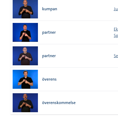
kumpan
Ju
E
partner
Sp
partner
Se
överens
överenskommelse