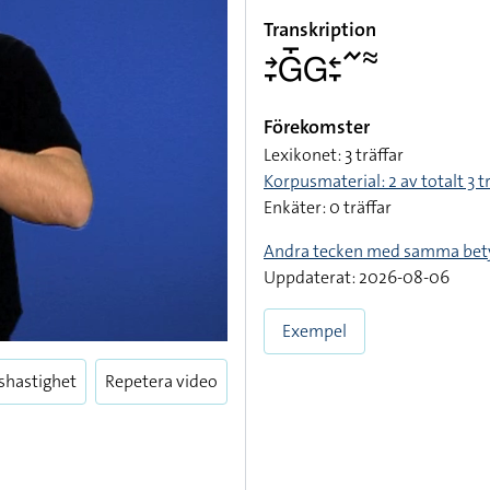
Transkription
􌥔􌥙􌤦􌤻􌤦􌥓􌥙􌥨􌦇
Förekomster
Lexikonet: 3 träffar
Korpusmaterial: 2 av totalt 3 t
Enkäter: 0 träffar
Andra tecken med samma bet
Uppdaterat: 2026-08-06
Exempel
shastighet
Repetera video