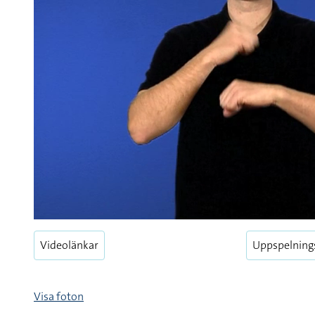
Videolänkar
Uppspelning
Visa foton