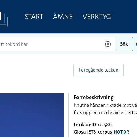
START
ÄMNE
VERKTYG
Sök
Föregående tecken
Formbeskrivning
Knutna händer, riktade mot v
förs upp och ned växelvis ett 
Lexikon-ID:
02586
Glosa i STS-korpus:
MOTOR