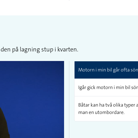
 den på lagning stup i kvarten.
Motorn i min bil går ofta sön
Igår gick motorn i min bil s
Båtar kan ha två olika typer
man en utombordare.