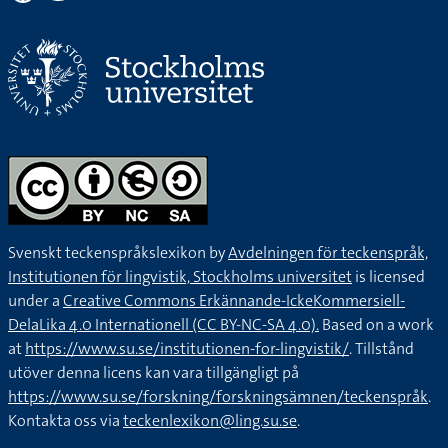
Svenskt teckenspråkslexikon by
Avdelningen för teckenspråk,
Institutionen för lingvistik, Stockholms universitet
is licensed
under a
Creative Commons Erkännande-IckeKommersiell-
DelaLika 4.0 Internationell (CC BY-NC-SA 4.0).
Based on a work
at
https://www.su.se/institutionen-for-lingvistik/
. Tillstånd
utöver denna licens kan vara tillgängligt på
https://www.su.se/forskning/forskningsämnen/teckenspråk
.
Kontakta oss via
teckenlexikon@ling.su.se
.