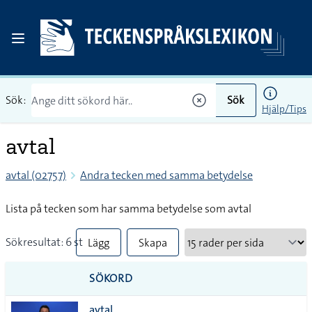
Sök:
Sök
Hjälp/Tips
avtal
avtal (02757)
Andra tecken med samma betydelse
Lista på tecken som har samma betydelse som avtal
Sökresultat: 6 st
Lägg
Skapa
till
PDF
SÖKORD
alla i
avtal