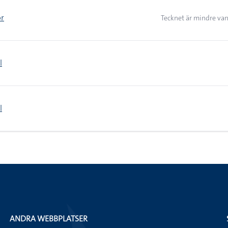
or
Tecknet är mindre van
l
l
ANDRA WEBBPLATSER