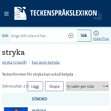
Sök:
Sök
Hjälp/Tips
stryka
stryka (03408)
Kan även betyda
Teckenformen för stryka kan också betyda
Sökresultat: 2 st
Lägg
Skapa
till
PDF
SÖKORD
alla i
avskriva