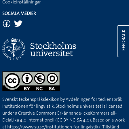
Cookieinställningar
SOCIALA MEDIER
FEEDBACK
Svenskt teckenspråkslexikon by
Avdelningen för teckenspråk,
Institutionen för lingvistik, Stockholms universitet
is licensed
under a
Creative Commons Erkännande-IckeKommersiell-
DelaLika 4.0 Internationell (CC BY-NC-SA 4.0).
Based on a work
at
https://www.su.se/institutionen-for-lingvistik/
. Tillstånd