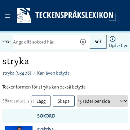
Sök:
Sök
Hjälp/Tips
stryka
stryka (03408)
Kan även betyda
Teckenformen för stryka kan också betyda
Sökresultat: 2 st
Lägg
Skapa
till
PDF
SÖKORD
alla i
avskriva