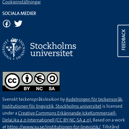
Cookieinställningar
SOCIALA MEDIER
FEEDBACK
Svenskt teckenspråkslexikon by
Avdelningen för teckenspråk,
Institutionen för lingvistik, Stockholms universitet
is licensed
under a
Creative Commons Erkännande-IckeKommersiell-
DelaLika 4.0 Internationell (CC BY-NC-SA 4.0).
Based on a work
at
https://www.su.se/institutionen-for-lingvistik/
. Tillstånd