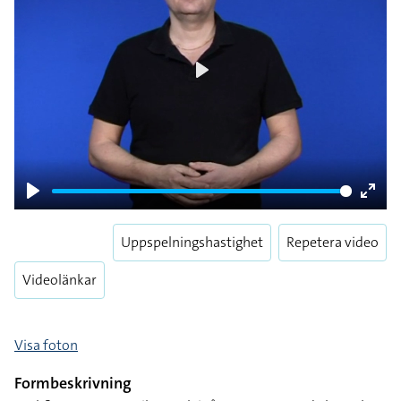
Play
Play
Enter
fulls
Uppspelningshastighet
Repetera video
Videolänkar
Visa foton
Formbeskrivning