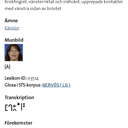
Krokfingret, vänsterriktat och inåtvänt, upprepade kontakter
med vänstra sidan av bröstet
Ämne
Känslor
Munbild
[Ä]
Lexikon-ID:
03514
Glosa i STS-korpus:
NERVÖS(Lb)
Transkription
􌤕􌤪􌥓􌥘􌤟􌥼􌥻
Förekomster