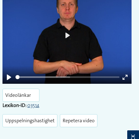
Play
Play
Enter
fullsc
Videolänkar
Lexikon-ID:
03514
Uppspelningshastighet
Repetera video