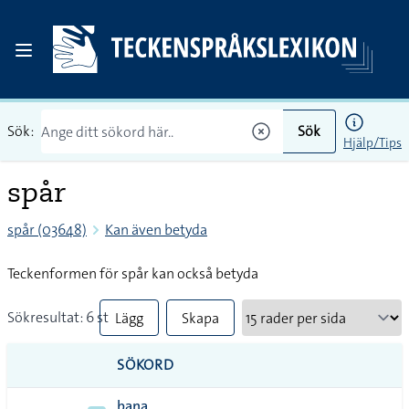
Sök:
Sök
Hjälp/Tips
spår
spår (03648)
Kan även betyda
Teckenformen för spår kan också betyda
Sökresultat: 6 st
Lägg
Skapa
till
PDF
SÖKORD
alla i
bana