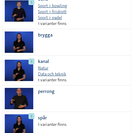
1
lista
Sport > bowling
Sport > friidrott
Sport > padel
1 varianter finns
brygga
kanal
1
Natur
Data och teknik
1 varianter finns
perrong
1
spår
1 varianter finns