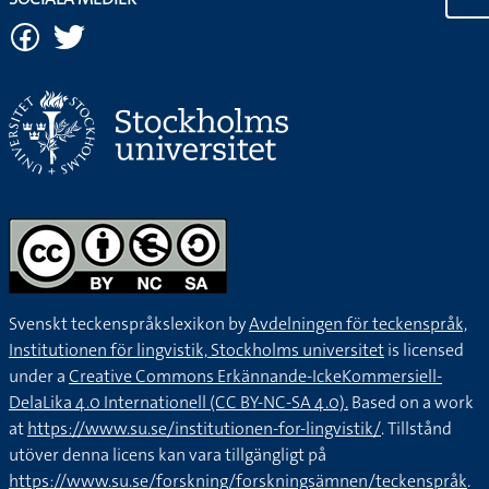
Svenskt teckenspråkslexikon by
Avdelningen för teckenspråk,
Institutionen för lingvistik, Stockholms universitet
is licensed
under a
Creative Commons Erkännande-IckeKommersiell-
DelaLika 4.0 Internationell (CC BY-NC-SA 4.0).
Based on a work
at
https://www.su.se/institutionen-for-lingvistik/
. Tillstånd
utöver denna licens kan vara tillgängligt på
https://www.su.se/forskning/forskningsämnen/teckenspråk
.