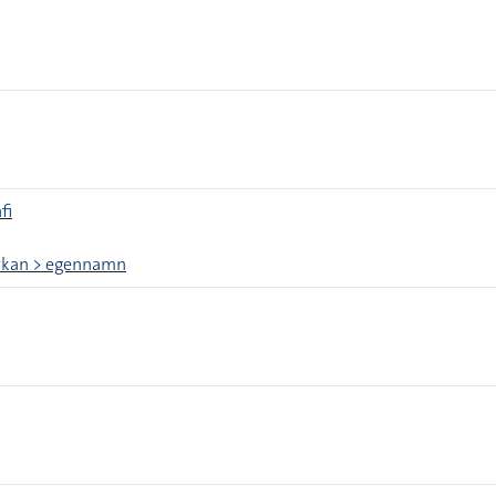
fi
yrkan > egennamn