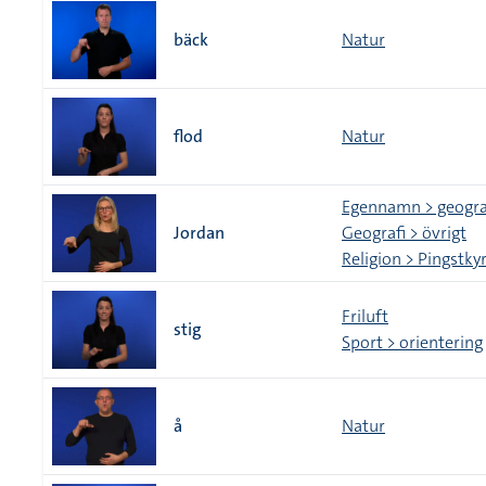
bäck
Natur
flod
Natur
Egennamn > geogra
Jordan
Geografi > övrigt
Religion > Pingstk
Friluft
stig
Sport > orientering
å
Natur