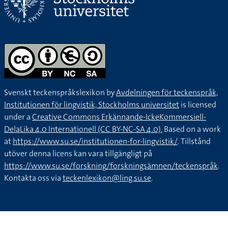
Svenskt teckenspråkslexikon by
Avdelningen för teckenspråk,
Institutionen för lingvistik, Stockholms universitet
is licensed
under a
Creative Commons Erkännande-IckeKommersiell-
DelaLika 4.0 Internationell (CC BY-NC-SA 4.0).
Based on a work
at
https://www.su.se/institutionen-for-lingvistik/
. Tillstånd
utöver denna licens kan vara tillgängligt på
https://www.su.se/forskning/forskningsämnen/teckenspråk
.
Kontakta oss via
teckenlexikon@ling.su.se
.