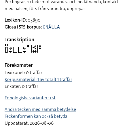
Pekfingrar, riktade mot varandra och nedåtvända, kontakt
med halsen, förs från varandra, upprepas
Lexikon-ID:
03890
Glosa i STS-korpus:
GNÄLLA
Transkription
􌤞􌤺􌥔􌥙􌥈􌥈􌥓􌥙􌤟􌥼􌥹􌦉􌥼􌥻
Förekomster
Lexikonet: 0 träffar
Korpusmaterial: 1 av totalt 1 träffar
Enkäter: 0 träffar
Fonologiska varianter: 1 st
Andra tecken med samma betydelse
Teckenformen kan också betyda
Uppdaterat: 2026-08-06