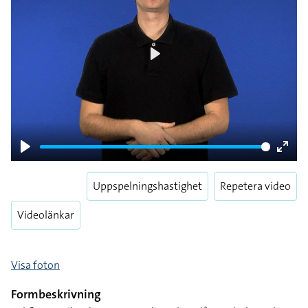
Play
Play
Enter
fulls
Uppspelningshastighet
Repetera video
Videolänkar
Visa foton
Formbeskrivning