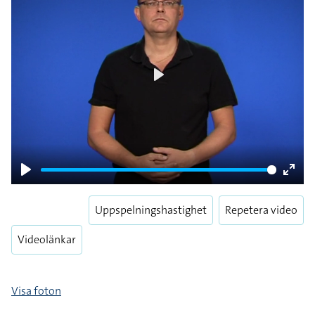
Play
Play
Enter
fulls
Uppspelningshastighet
Repetera video
Videolänkar
Visa foton