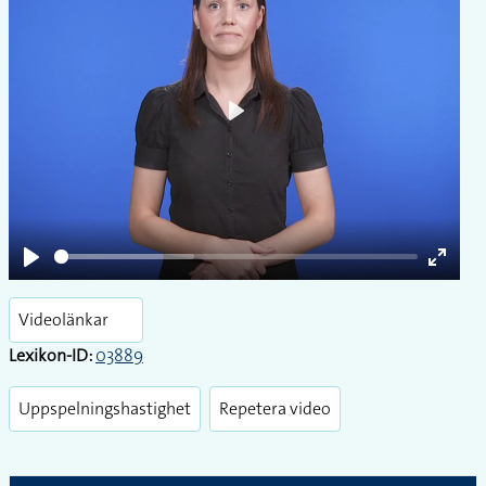
Play
Play
Enter
fullsc
Videolänkar
Lexikon-ID:
03889
Uppspelningshastighet
Repetera video