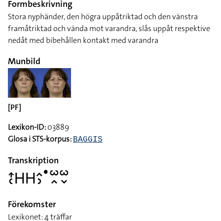
Formbeskrivning
Stora nyphänder, den högra uppåtriktad och den vänstra
framåtriktad och vända mot varandra, slås uppåt respektive
nedåt med bibehållen kontakt med varandra
Munbild
[PF]
Lexikon-ID:
03889
Glosa i STS-korpus:
BAGGIS
Transkription
􌤴􌥗􌤲􌤲􌤵􌤶􌤟􌥱􌥿􌥱􌦀
Förekomster
Lexikonet: 4 träffar