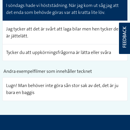
I söndags hade vi höststädning. När jag kom ut såg jag att
det enda som behövde göras var att kratta lite löv.
Jag tycker att det är svårt att laga bilar men hen tycker det
FEEDBACK
är jättelätt.
Tycker du att uppkörningsfrågorna är lätta eller svåra
Andra exempelfilmer som innehåller tecknet
Lugn! Man behöver inte göra sån stor sak av det, det är ju
bara en baggis