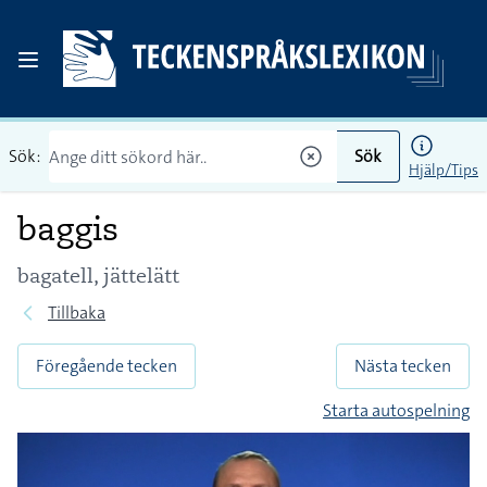
Sök:
Sök
Hjälp/Tips
baggis
bagatell, jättelätt
Tillbaka
Föregående tecken
Nästa tecken
Starta autospelning