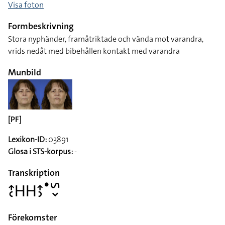
Visa foton
Formbeskrivning
Stora nyphänder, framåtriktade och vända mot varandra,
vrids nedåt med bibehållen kontakt med varandra
Munbild
[PF]
Lexikon-ID:
03891
Glosa i STS-korpus:
-
Transkription
􌤴􌥗􌤲􌤲􌤴􌤶􌤟􌥲􌦀
Förekomster