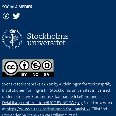
SOCIALA MEDIER
Svenskt teckenspråkslexikon by
Avdelningen för teckenspråk,
Institutionen för lingvistik, Stockholms universitet
is licensed
under a
Creative Commons Erkännande-IckeKommersiell-
DelaLika 4.0 Internationell (CC BY-NC-SA 4.0).
Based on a work
at
https://www.su.se/institutionen-for-lingvistik/
. Tillstånd
utöver denna licens kan vara tillgängligt på