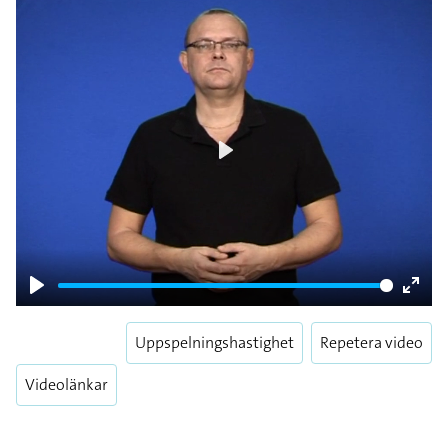
Play
Play
Enter
fulls
Uppspelningshastighet
Repetera video
Videolänkar