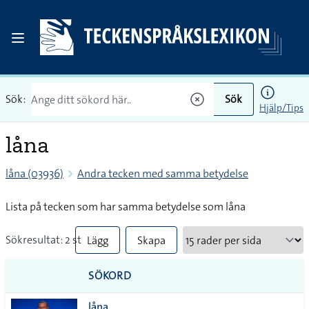
Sök:
Sök
Hjälp/Tips
låna
låna (03936)
Andra tecken med samma betydelse
Lista på tecken som har samma betydelse som låna
Sökresultat: 2 st
Lägg
Skapa
till
PDF
SÖKORD
alla i
låna