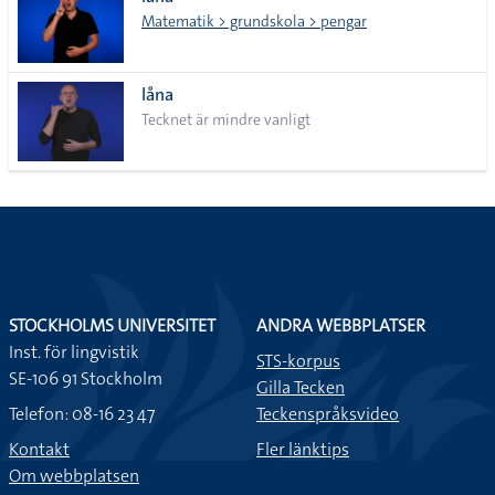
lista
Matematik > grundskola > pengar
låna
Tecknet är mindre vanligt
STOCKHOLMS UNIVERSITET
ANDRA WEBBPLATSER
Inst. för lingvistik
STS-korpus
SE-106 91 Stockholm
Gilla Tecken
Telefon: 08-16 23 47
Teckenspråksvideo
Kontakt
Fler länktips
Om webbplatsen