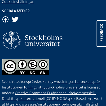
Cookieinställningar
SOCIALA MEDIER
FEEDBACK
Svenskt teckenspråkslexikon by
Avdelningen för teckenspråk,
Institutionen för lingvistik, Stockholms universitet
is licensed
under a
Creative Commons Erkännande-IckeKommersiell-
DelaLika 4.0 Internationell (CC BY-NC-SA 4.0).
Based on a work
at
https://www.su.se/institutionen-for-lingvistik/
. Tillstånd