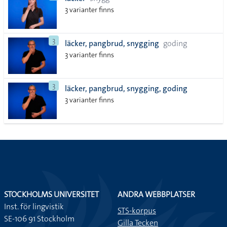
lista
3 varianter finns
3
läcker, pangbrud, snygging
goding
3 varianter finns
3
läcker, pangbrud, snygging, goding
3 varianter finns
STOCKHOLMS UNIVERSITET
ANDRA WEBBPLATSER
Inst. för lingvistik
STS-korpus
SE-106 91 Stockholm
Gilla Tecken