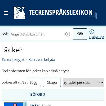
Sök:
Sök
Hjälp/Tips
läcker
läcker (04531)
Kan även betyda
Teckenformen för läcker kan också betyda
Sökresultat: 3 st
Lägg
Skapa
till
PDF
SÖKORD
alla i
3
läcker
snygg