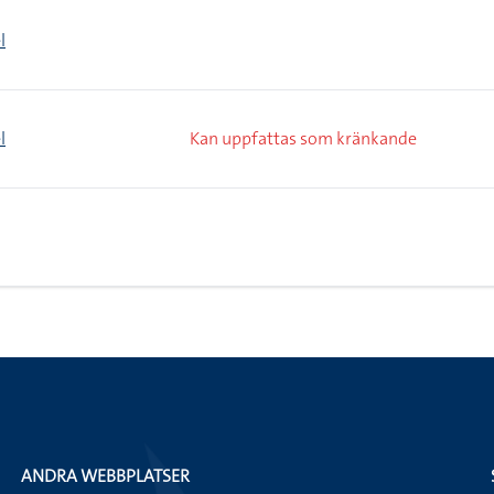
l
l
Kan uppfattas som kränkande
ANDRA WEBBPLATSER