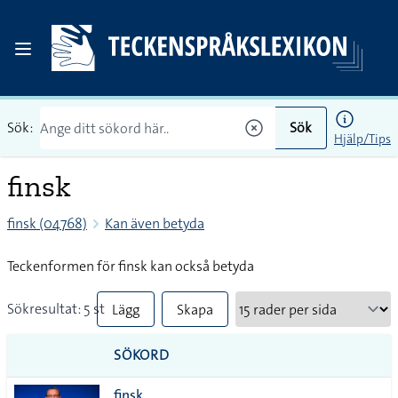
Sök:
Sök
Hjälp/Tips
finsk
finsk (04768)
Kan även betyda
Teckenformen för finsk kan också betyda
Sökresultat: 5 st
Lägg
Skapa
till
PDF
SÖKORD
alla i
finsk