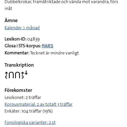
Dubbelkrokar, framåtriktade och vända mot varandra, förs
inåt
Ämne
Kalender > månad
Lexikon-ID:
04839
Glosa i STS-korpus:
MARS
Kommentar:
Tecknet är mindre vanligt
Transkription
􌤴􌥗􌤽􌤽􌤴􌤶􌦄
Förekomster
Lexikonet: 2 träffar
Korpusmaterial: 2 av totalt 3 träffar
Enkäter: 104 träffar (19%)
Fonologiska varianter: 2 st