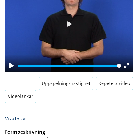
Play
Play
Enter
fulls
Uppspelningshastighet
Repetera video
Videolänkar
Visa foton
Formbeskrivning