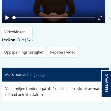
Play
Enter
fullsc
Videolänkar
Lexikon-ID:
04839
Uppspelningshastighet
Repetera video
Mars månad har 31 dagar.
FEEDBACK
Vi i familjen funderar på att åka till fjällen i slutet av mars
månad och åka slalom.