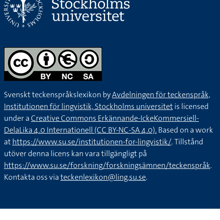
Svenskt teckenspråkslexikon by
Avdelningen för teckenspråk,
Institutionen för lingvistik, Stockholms universitet
is licensed
under a
Creative Commons Erkännande-IckeKommersiell-
DelaLika 4.0 Internationell (CC BY-NC-SA 4.0).
Based on a work
at
https://www.su.se/institutionen-for-lingvistik/
. Tillstånd
utöver denna licens kan vara tillgängligt på
https://www.su.se/forskning/forskningsämnen/teckenspråk
.
Kontakta oss via
teckenlexikon@ling.su.se
.