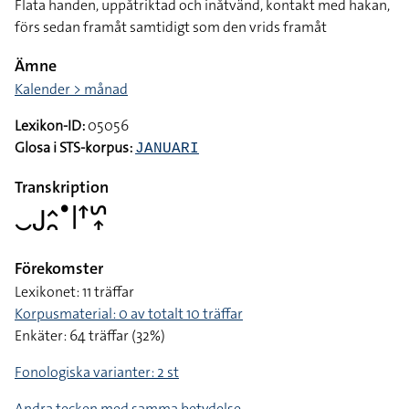
Flata handen, uppåtriktad och inåtvänd, kontakt med hakan,
förs sedan framåt samtidigt som den vrids framåt
Ämne
Kalender > månad
Lexikon-ID:
05056
Glosa i STS-korpus:
JANUARI
Transkription
􌤛􌤢􌤵􌥘􌤟􌥼􌦃􌥲􌥾
Förekomster
Lexikonet: 11 träffar
Korpusmaterial: 0 av totalt 10 träffar
Enkäter: 64 träffar (32%)
Fonologiska varianter: 2 st
Andra tecken med samma betydelse