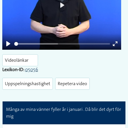
Play
Play
Enter
fullsc
Videolänkar
Lexikon-ID:
05056
Uppspelningshastighet
Repetera video
Många av mina vänner fyller år i januari . Då blir det dyrt för
mig