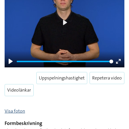
Play
Play
Enter
fulls
Uppspelningshastighet
Repetera video
Videolänkar
Visa foton
Formbeskrivning