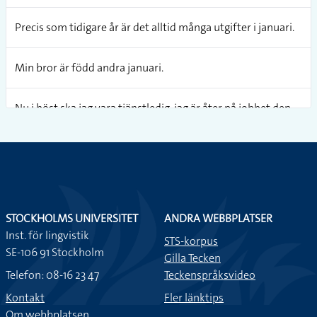
Precis som tidigare år är det alltid många utgifter i januari.
Min bror är född andra januari.
Nu i höst ska jag vara tjänstledig, jag är åter på jobbet den
första januari.
Hur många dagar är det i januari månad?
STOCKHOLMS UNIVERSITET
ANDRA WEBBPLATSER
Inst. för lingvistik
STS-korpus
SE-106 91 Stockholm
Gilla Tecken
Telefon: 08-16 23 47
Teckenspråksvideo
Kontakt
Fler länktips
Om webbplatsen