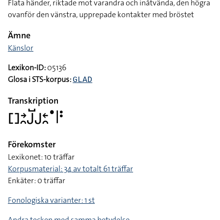
Flata händer, riktade mot varandra och inåtvända, den högra
ovanför den vänstra, upprepade kontakter med bröstet
Ämne
Känslor
Lexikon-ID:
05136
Glosa i STS-korpus:
GLAD
Transkription
􌤓􌥔􌥘􌤢􌤹􌤢􌥓􌥘􌤟􌥼􌥻
Förekomster
Lexikonet: 10 träffar
Korpusmaterial: 34 av totalt 61 träffar
Enkäter: 0 träffar
Fonologiska varianter: 1 st
Andra tecken med samma betydelse