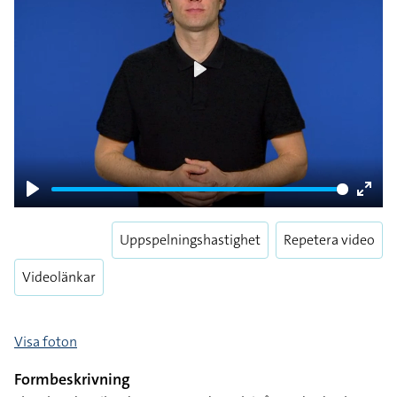
Play
Play
Enter
fulls
Uppspelningshastighet
Repetera video
Videolänkar
Visa foton
Formbeskrivning