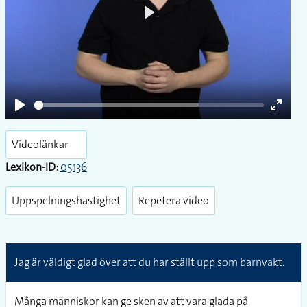
Play
Play
Enter
fullsc
Videolänkar
Lexikon-ID:
05136
Uppspelningshastighet
Repetera video
Jag är väldigt glad över att du har ställt upp som barnvakt.
Många människor kan ge sken av att vara glada på