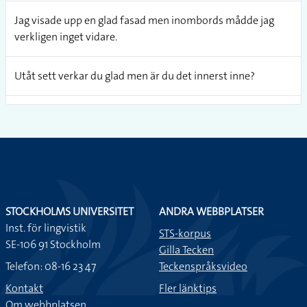
Jag visade upp en glad fasad men inombords mådde jag
verkligen inget vidare.
Utåt sett verkar du glad men är du det innerst inne?
I morse var hen glad men senare på dagen var hen arg, jag
förstår inte varför?
I morse var hen glad men senare på dagen var hen arg, jag
förstår inte varför?
STOCKHOLMS UNIVERSITET
ANDRA WEBBPLATSER
Inst. för lingvistik
STS-korpus
SE-106 91 Stockholm
Gilla Tecken
Telefon: 08-16 23 47
Teckenspråksvideo
Kontakt
Fler länktips
Om webbplatsen