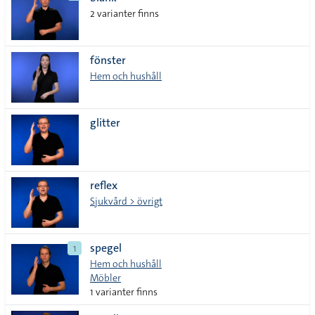
lista
2 varianter finns
fönster
Hem och hushåll
glitter
reflex
Sjukvård > övrigt
spegel
1
Hem och hushåll
Möbler
1 varianter finns