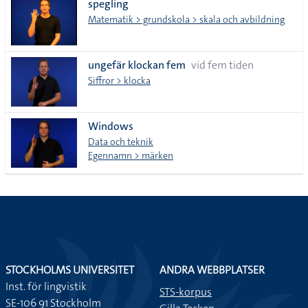
spegling
Matematik > grundskola > skala och avbildning
ungefär klockan fem
vid fem tiden
Siffror > klocka
Windows
Data och teknik
Egennamn > märken
STOCKHOLMS UNIVERSITET
ANDRA WEBBPLATSER
Inst. för lingvistik
STS-korpus
SE-106 91 Stockholm