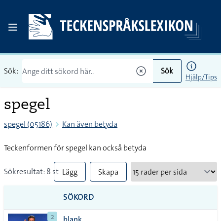
Sök:
Sök
Hjälp/Tips
spegel
spegel (05186)
Kan även betyda
Teckenformen för spegel kan också betyda
Sökresultat: 8 st
Lägg
Skapa
till
PDF
SÖKORD
alla i
2
blank