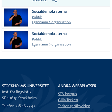
alla i
Socialdemokraterna
lista
Politik
Egennamn > organisation
Socialdemokraterna
Politik
Egennamn > organisation
STOCKHOLMS UNIVERSITET
ANDRA WEBBPLATSER
Inst. för lingvistik
STS-korpus
SE-106 91 Stockholm
Gilla Tecken
Telefon: 08-16 23 47
Teckenspråksvideo