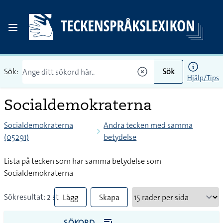
Sök:
Sök
Hjälp/Tips
Socialdemokraterna
Socialdemokraterna
Andra tecken med samma
(05291)
betydelse
Lista på tecken som har samma betydelse som
Socialdemokraterna
Sökresultat: 2 st
Lägg
Skapa
till
PDF
SÖKORD