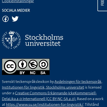
Cookieinställningar
SOCIALA MEDIER
Svenskt teckenspråkslexikon by
Avdelningen för teckenspråk,
Institutionen för lingvistik, Stockholms universitet
is licensed
under a
Creative Commons Erkännande-IckeKommersiell-
DelaLika 4.0 Internationell (CC BY-NC-SA 4.0).
Based on a work
at
https://www.su.se/institutionen-for-lingvistik/
. Tillstånd