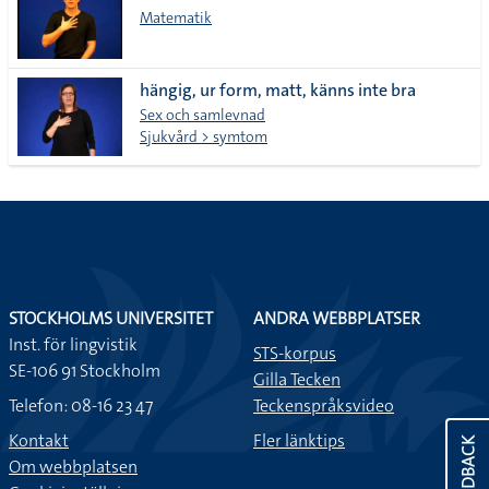
Matematik
hängig, ur form, matt, känns inte bra
Sex och samlevnad
Sjukvård > symtom
STOCKHOLMS UNIVERSITET
ANDRA WEBBPLATSER
Inst. för lingvistik
STS-korpus
SE-106 91 Stockholm
Gilla Tecken
Telefon: 08-16 23 47
Teckenspråksvideo
Kontakt
Fler länktips
FEEDBACK
Om webbplatsen