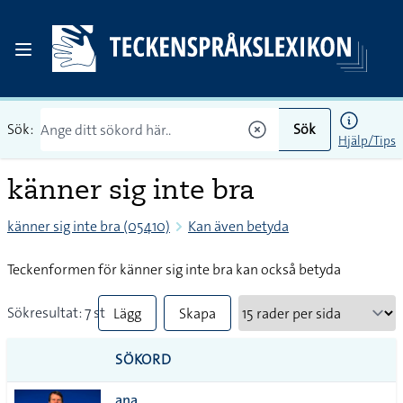
Sök:
Sök
Hjälp/Tips
känner sig inte bra
känner sig inte bra (05410)
Kan även betyda
Teckenformen för känner sig inte bra kan också betyda
Sökresultat: 7 st
Lägg
Skapa
till
PDF
SÖKORD
alla i
ana