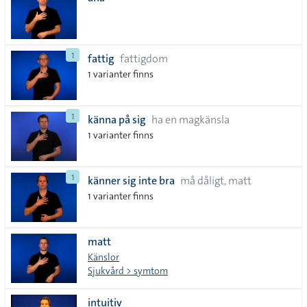
lista
1
fattig
fattigdom
1 varianter finns
1
känna på sig
ha en magkänsla
1 varianter finns
1
känner sig inte bra
må dåligt, matt
1 varianter finns
matt
Känslor
Sjukvård > symtom
intuitiv