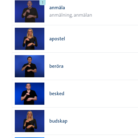
1
anmäla
anmälning, anmälan
apostel
beröra
besked
budskap