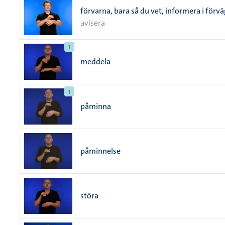
förvarna, bara så du vet, informera i förv
avisera
1
meddela
1
påminna
påminnelse
störa