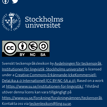
Svenskt teckenspråkslexikon by
Avdelningen för teckenspråk,
Institutionen för lingvistik, Stockholms universitet
is licensed
under a
Creative Commons Erkännande-IckeKommersiell-
DelaLika 4.0 Internationell (CC BY-NC-SA 4.0).
Based on a work
at
https://www.su.se/institutionen-for-lingvistik/
. Tillstånd
utöver denna licens kan vara tillgängligt på
https://www.su.se/forskning/forskningsämnen/teckenspråk
.
Kontakta oss via
teckenlexikon@ling.su.se
.