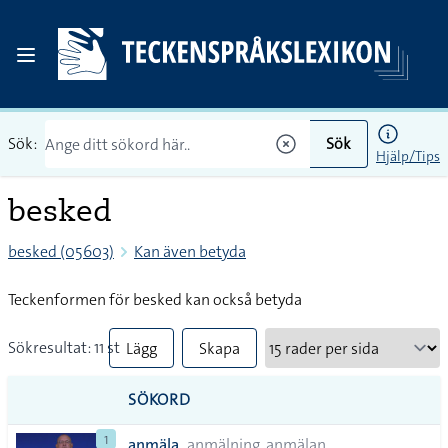
Sök:
Sök
Hjälp/Tips
besked
besked (05603)
Kan även betyda
Teckenformen för besked kan också betyda
Sökresultat: 11 st
Lägg
Skapa
till
PDF
SÖKORD
alla i
1
anmäla
anmälning, anmälan