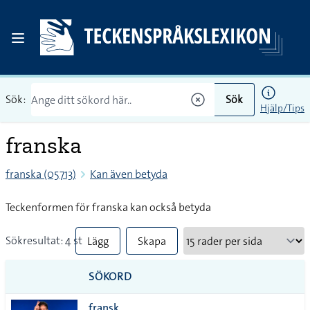
Sök:
Sök
Hjälp/Tips
franska
franska (05713)
Kan även betyda
Teckenformen för franska kan också betyda
Sökresultat: 4 st
Lägg
Skapa
till
PDF
SÖKORD
alla i
fransk