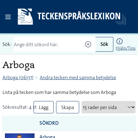
Sök:
Sök
Hjälp/Tips
Arboga
Arboga (06137)
Andra tecken med samma betydelse
Lista på tecken som har samma betydelse som Arboga
Sökresultat: 4 st
Lägg
Skapa
till
PDF
SÖKORD
alla i
Arboga