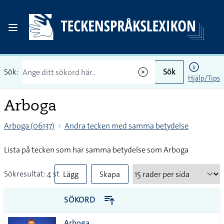
Sök:
Sök
Hjälp/Tips
Arboga
Arboga (06137)
Andra tecken med samma betydelse
Lista på tecken som har samma betydelse som Arboga
Sökresultat: 4 st
Lägg
Skapa
till
PDF
SÖKORD
alla i
Arboga