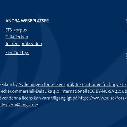
ANDRA WEBBPLATSER
STS-korpus
Gilla Tecken
Teckenspråksvideo
Fler länktips
exikon by
Avdelningen för teckenspråk, Institutionen för lingvisti
keKommersiell-DelaLika 4.0 Internationell (CC BY-NC-SA 4.0).
B
töver denna licens kan vara tillgängligt på
https://www.su.se/fors
nlexikon@ling.su.se
.