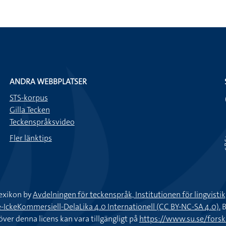
ANDRA WEBBPLATSER
STS-korpus
Gilla Tecken
Teckenspråksvideo
Fler länktips
exikon by
Avdelningen för teckenspråk, Institutionen för lingvisti
keKommersiell-DelaLika 4.0 Internationell (CC BY-NC-SA 4.0).
B
töver denna licens kan vara tillgängligt på
https://www.su.se/fors