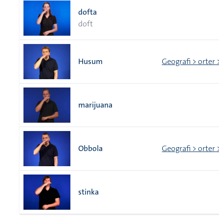
dofta
doft
Husum
Geografi > orter 
marijuana
Obbola
Geografi > orter 
stinka