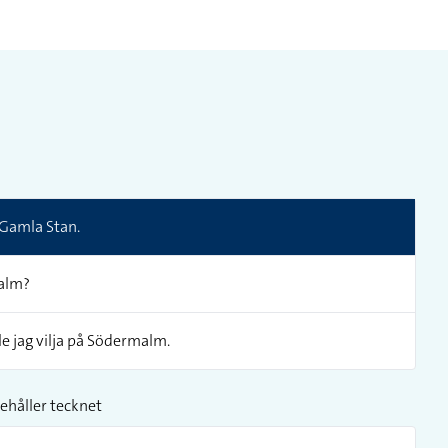
 Gamla Stan.
malm?
e jag vilja på Södermalm.
ehåller tecknet