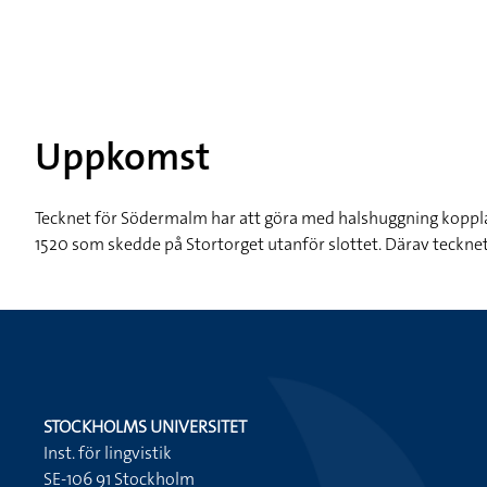
Uppkomst
Tecknet för Södermalm har att göra med halshuggning koppla
1520 som skedde på Stortorget utanför slottet. Därav teckne
STOCKHOLMS UNIVERSITET
Inst. för lingvistik
SE-106 91 Stockholm