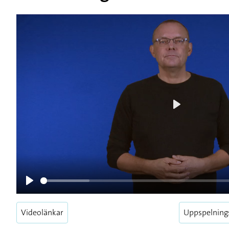
Play
Play
Videolänkar
Uppspelning