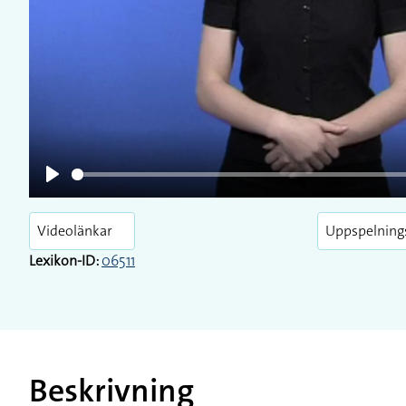
Play
Play
Videolänkar
Uppspelning
Lexikon-ID:
06511
Beskrivning