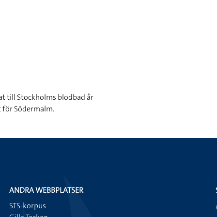
t till Stockholms blodbad år
t för Södermalm.
ANDRA WEBBPLATSER
STS-korpus