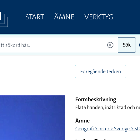
START
ÄMNE
VERKTYG
Sök
Föregående tecken
Formbeskrivning
Flata handen, inåtriktad och 
Ämne
Geografi > orter > Sverige > S