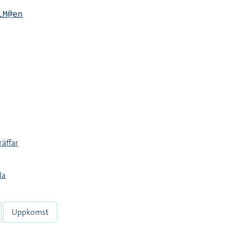
LM@en
räffar
da
Uppkomst