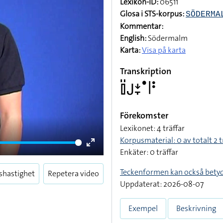
Lexikon-ID:
06511
Glosa i STS-korpus:
SÖDERMA
Kommentar:
English:
Södermalm
Karta:
Visa på karta
Transkription
􌤞􌤺􌤢􌥕􌥙􌤟􌥼􌥻
Förekomster
Lexikonet: 4 träffar
Korpusmaterial: 0 av totalt 2 t
Enkäter: 0 träffar
Enter
fullscreen
Teckenformen kan också bety
shastighet
Repetera video
Uppdaterat: 2026-08-07
Exempel
Beskrivning