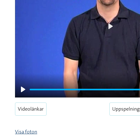
Play
Play
Videolänkar
Uppspelning
Visa foton