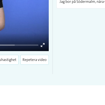
Jag bor på Södermalm, nära
Enter
fullscreen
shastighet
Repetera video