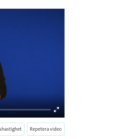
Enter
fullscreen
shastighet
Repetera video