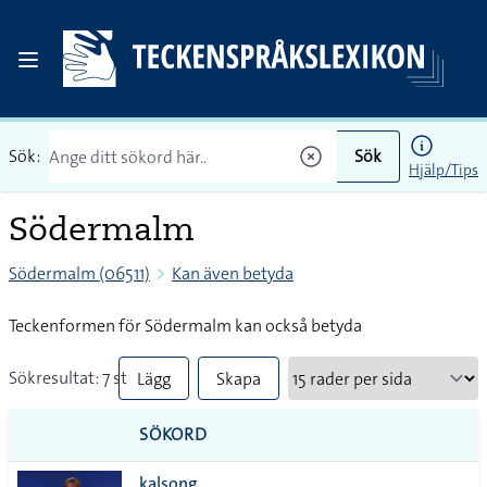
Sök:
Sök
Hjälp/Tips
Södermalm
Södermalm (06511)
Kan även betyda
Teckenformen för Södermalm kan också betyda
Sökresultat: 7 st
Lägg
Skapa
till
PDF
SÖKORD
alla i
kalsong