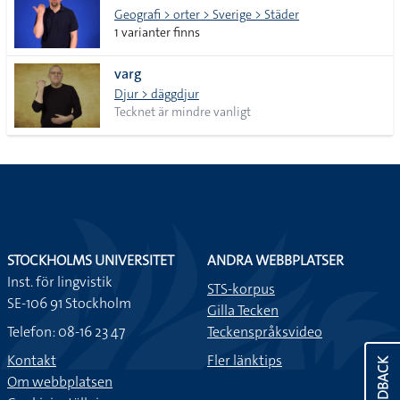
Geografi > orter > Sverige > Städer
1 varianter finns
varg
Djur > däggdjur
Tecknet är mindre vanligt
STOCKHOLMS UNIVERSITET
ANDRA WEBBPLATSER
Inst. för lingvistik
STS-korpus
SE-106 91 Stockholm
Gilla Tecken
Telefon: 08-16 23 47
Teckenspråksvideo
Kontakt
Fler länktips
FEEDBACK
Om webbplatsen