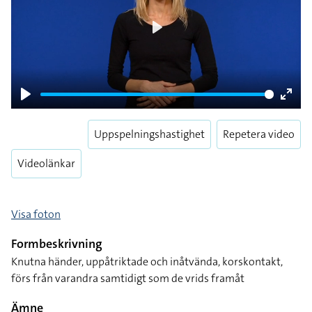
Play
Play
Enter
fulls
Uppspelningshastighet
Repetera video
Videolänkar
Visa foton
Formbeskrivning
Knutna händer, uppåtriktade och inåtvända, korskontakt,
förs från varandra samtidigt som de vrids framåt
Ämne