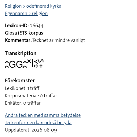
Religion > odefinerad kyrka
Egennamn > religion
Lexikon-ID:
06644
Glosa i STS-korpus:
-
Kommentar:
Tecknet är mindre vanligt
Transkription
􌤵􌥘􌤦􌤦􌤵􌥘􌦎􌥼􌥹􌦉􌥲􌥾
Förekomster
Lexikonet: 1 träff
Korpusmaterial: 0 träffar
Enkäter: 0 träffar
Andra tecken med samma betydelse
Teckenformen kan också betyda
Uppdaterat: 2026-08-09