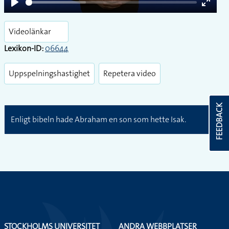
Play
Enter
fullsc
Videolänkar
Lexikon-ID:
06644
Uppspelningshastighet
Repetera video
FEEDBACK
Enligt bibeln hade Abraham en son som hette Isak.
STOCKHOLMS UNIVERSITET
ANDRA WEBBPLATSER