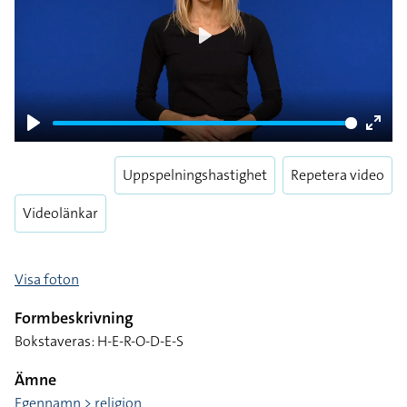
Play
Play
Enter
fulls
Uppspelningshastighet
Repetera video
Videolänkar
Visa foton
Formbeskrivning
Bokstaveras: H-E-R-O-D-E-S
Ämne
Egennamn > religion