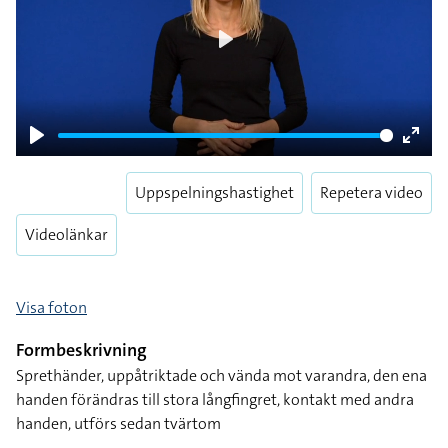
Play
Play
Enter
fulls
Uppspelningshastighet
Repetera video
Videolänkar
Visa foton
Formbeskrivning
Sprethänder, uppåtriktade och vända mot varandra, den ena
handen förändras till stora långfingret, kontakt med andra
handen, utförs sedan tvärtom