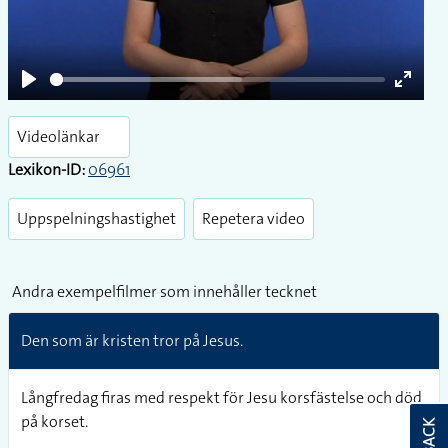
Play
Enter
fullsc
Videolänkar
Lexikon-ID:
06961
Uppspelningshastighet
Repetera video
Andra exempelfilmer som innehåller tecknet
Den som är kristen tror på Jesus.
Långfredag firas med respekt för Jesu korsfästelse och död
på korset.