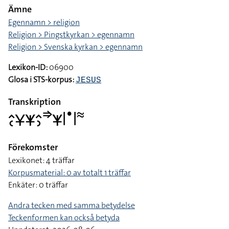
Ämne
Egennamn > religion
Religion > Pingstkyrkan > egennamn
Religion > Svenska kyrkan > egennamn
Lexikon-ID:
06900
Glosa i STS-korpus:
JESUS
Transkription
􌤵􌥗􌥃􌥒􌤵􌤶􌦆􌥒􌥼􌤟􌥼􌦇
Förekomster
Lexikonet: 4 träffar
Korpusmaterial: 0 av totalt 1 träffar
Enkäter: 0 träffar
Andra tecken med samma betydelse
Teckenformen kan också betyda