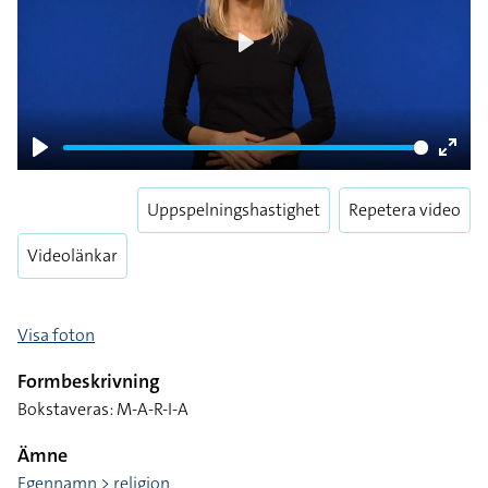
Play
Play
Enter
fulls
Uppspelningshastighet
Repetera video
Videolänkar
Visa foton
Formbeskrivning
Bokstaveras: M-A-R-I-A
Ämne
Egennamn > religion