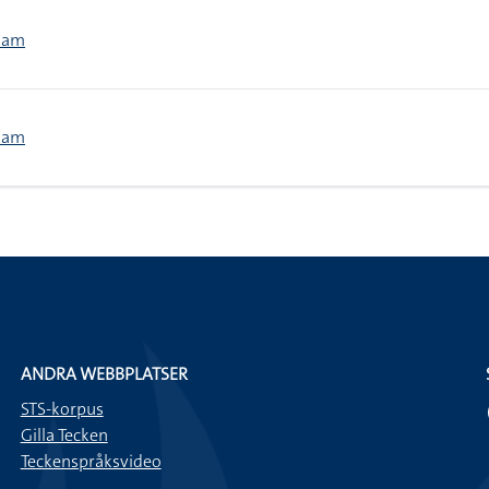
slam
slam
ANDRA WEBBPLATSER
STS-korpus
Gilla Tecken
Teckenspråksvideo