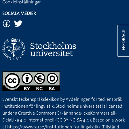
Cookieinställningar
SOCIALA MEDIER
FEEDBACK
Svenskt teckenspråkslexikon by
Avdelningen för teckenspråk,
Institutionen för lingvistik, Stockholms universitet
is licensed
under a
Creative Commons Erkännande-IckeKommersiell-
DelaLika 4.0 Internationell (CC BY-NC-SA 4.0).
Based on a work
at
https://www.su.se/institutionen-for-lingvistik/
. Tillstånd