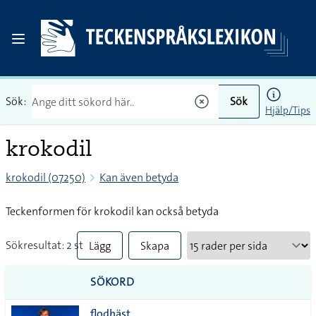
Sök:
Sök
Hjälp/Tips
krokodil
krokodil (07250)
Kan även betyda
Teckenformen för krokodil kan också betyda
Sökresultat: 2 st
Lägg
Skapa
till
PDF
SÖKORD
alla i
flodhäst