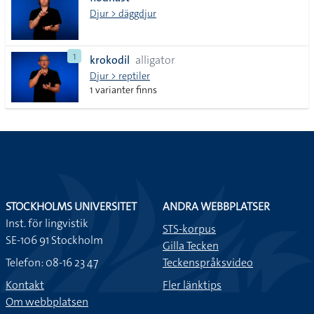
lista
Djur > däggdjur
1
krokodil
alligator
Djur > reptiler
1 varianter finns
STOCKHOLMS UNIVERSITET
ANDRA WEBBPLATSER
Inst. för lingvistik
STS-korpus
SE-106 91 Stockholm
Gilla Tecken
Telefon: 08-16 23 47
Teckenspråksvideo
Kontakt
Fler länktips
Om webbplatsen