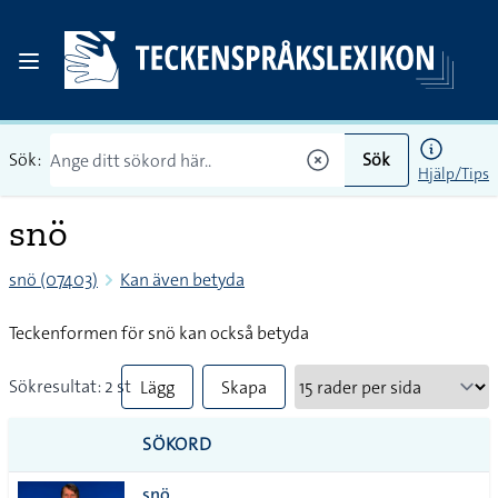
Sök:
Sök
Hjälp/Tips
snö
snö (07403)
Kan även betyda
Teckenformen för snö kan också betyda
Sökresultat: 2 st
Lägg
Skapa
till
PDF
SÖKORD
alla i
snö