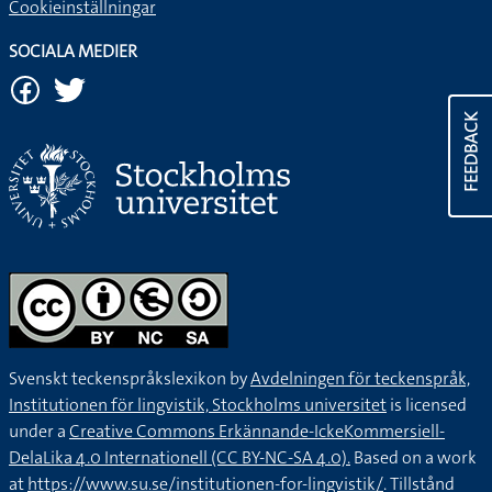
Cookieinställningar
SOCIALA MEDIER
FEEDBACK
Svenskt teckenspråkslexikon by
Avdelningen för teckenspråk,
Institutionen för lingvistik, Stockholms universitet
is licensed
under a
Creative Commons Erkännande-IckeKommersiell-
DelaLika 4.0 Internationell (CC BY-NC-SA 4.0).
Based on a work
at
https://www.su.se/institutionen-for-lingvistik/
. Tillstånd