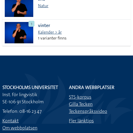
lista
Natur
1
vinter
Kalender > år
1 varianter finns
STOCKHOLMS UNIVERSITET
ANDRA WEBBPLATSER
Inst. för lingvistik
STS-korpus
SE-106 91 Stockholm
Gilla Tecken
Telefon: 08-16 23 47
Teckenspråksvideo
Kontakt
Fler länktips
Om webbplatsen