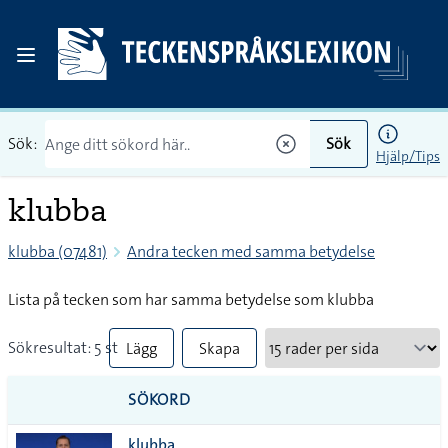
Sök:
Sök
Hjälp/Tips
klubba
klubba (07481)
Andra tecken med samma betydelse
Lista på tecken som har samma betydelse som klubba
Sökresultat: 5 st
Lägg
Skapa
till
PDF
SÖKORD
alla i
klubba