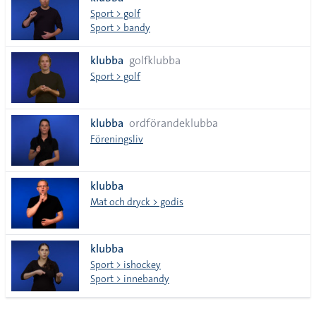
lista
Sport > golf
Sport > bandy
klubba
golfklubba
Sport > golf
klubba
ordförandeklubba
Föreningsliv
klubba
Mat och dryck > godis
klubba
Sport > ishockey
Sport > innebandy