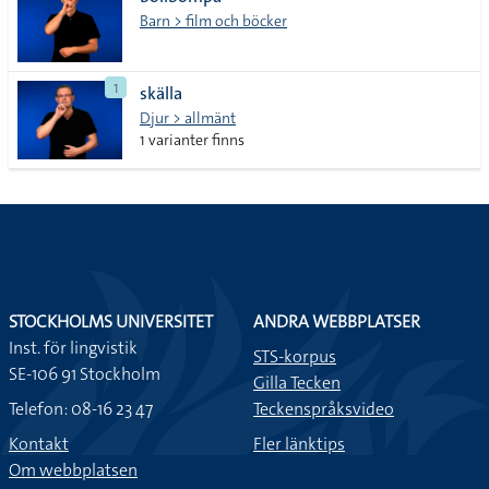
lista
Barn > film och böcker
1
skälla
Djur > allmänt
1 varianter finns
STOCKHOLMS UNIVERSITET
ANDRA WEBBPLATSER
Inst. för lingvistik
STS-korpus
SE-106 91 Stockholm
Gilla Tecken
Telefon: 08-16 23 47
Teckenspråksvideo
Kontakt
Fler länktips
Om webbplatsen