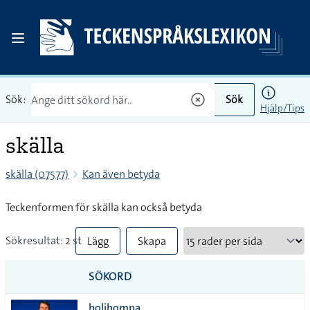
Sök:
Sök
Hjälp/Tips
skälla
skälla (07577)
Kan även betyda
Teckenformen för skälla kan också betyda
Sökresultat: 2 st
Lägg
Skapa
till
PDF
SÖKORD
alla i
bolibompa