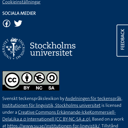
Cookieinställningar
SOCIALA MEDIER
FEEDBACK
Svenskt teckenspråkslexikon by
Avdelningen för teckenspråk,
Institutionen för lingvistik, Stockholms universitet
is licensed
under a
Creative Commons Erkännande-IckeKommersiell-
DelaLika 4.0 Internationell (CC BY-NC-SA 4.0).
Based on a work
at
https://www.su.se/institutionen-for-lingvistik/
. Tillstånd