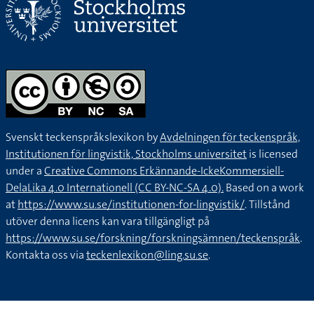
Svenskt teckenspråkslexikon by
Avdelningen för teckenspråk,
Institutionen för lingvistik, Stockholms universitet
is licensed
under a
Creative Commons Erkännande-IckeKommersiell-
DelaLika 4.0 Internationell (CC BY-NC-SA 4.0).
Based on a work
at
https://www.su.se/institutionen-for-lingvistik/
. Tillstånd
utöver denna licens kan vara tillgängligt på
https://www.su.se/forskning/forskningsämnen/teckenspråk
.
Kontakta oss via
teckenlexikon@ling.su.se
.