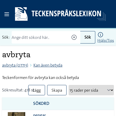
Sök:
Sök
Hjälp/Tips
avbryta
avbryta (07713)
Kan även betyda
Teckenformen för avbryta kan också betyda
Sökresultat: 418 st
Lägg
Skapa
till
PDF
SÖKORD
alla i
pengar