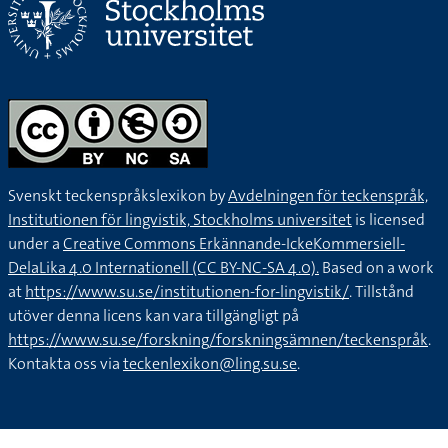
Svenskt teckenspråkslexikon by
Avdelningen för teckenspråk,
Institutionen för lingvistik, Stockholms universitet
is licensed
under a
Creative Commons Erkännande-IckeKommersiell-
DelaLika 4.0 Internationell (CC BY-NC-SA 4.0).
Based on a work
at
https://www.su.se/institutionen-for-lingvistik/
. Tillstånd
utöver denna licens kan vara tillgängligt på
https://www.su.se/forskning/forskningsämnen/teckenspråk
.
Kontakta oss via
teckenlexikon@ling.su.se
.