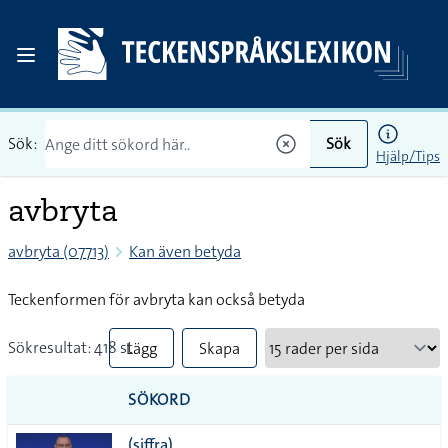
Sök:
Sök
Hjälp/Tips
avbryta
avbryta (07713)
Kan även betyda
Teckenformen för avbryta kan också betyda
Sökresultat: 418 st
Lägg
Skapa
till
PDF
SÖKORD
alla i
(siffra)