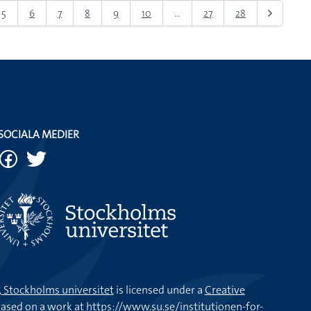
5
6
7
8
9
10
...
27
28
SOCIALA MEDIER
k, Stockholms universitet
is licensed under a
Creative
ased on a work at
https://www.su.se/institutionen-for-