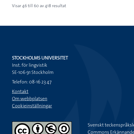
Visar
46
till
60
av
418
resultat
STOCKHOLMS UNIVERSITET
Inst. för lingvistik
SE-106 91 Stockholm
Telefon: 08-16 23 47
Kontakt
Om webbplatsen
Cookieinställningar
Svenskt teckenspråksl
Commons Erkännande-Ic