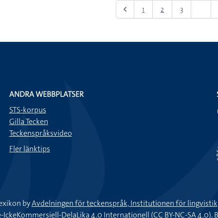
1
2
3
4
ANDRA WEBBPLATSER
STS-korpus
Gilla Tecken
Teckenspråksvideo
Fler länktips
exikon by
Avdelningen för teckenspråk, Institutionen för lingvisti
keKommersiell-DelaLika 4.0 Internationell (CC BY-NC-SA 4.0).
B