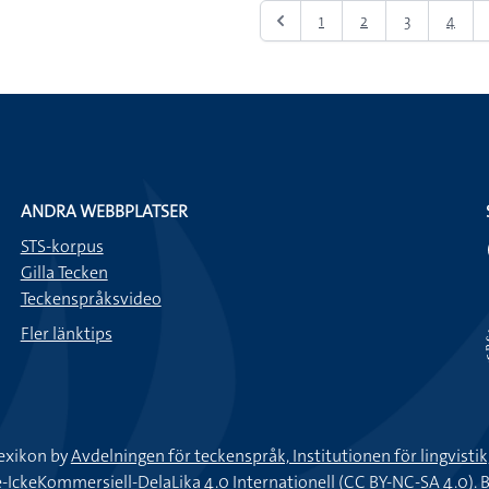
1
2
3
4
ANDRA WEBBPLATSER
STS-korpus
Gilla Tecken
Teckenspråksvideo
Fler länktips
exikon by
Avdelningen för teckenspråk, Institutionen för lingvisti
keKommersiell-DelaLika 4.0 Internationell (CC BY-NC-SA 4.0).
B