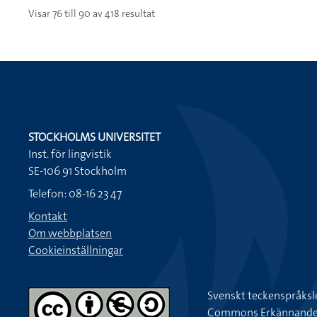
Visar
76
till
90
av
418
resultat
STOCKHOLMS UNIVERSITET
Inst. för lingvistik
SE-106 91 Stockholm
Telefon: 08-16 23 47
Kontakt
Om webbplatsen
Cookieinställningar
Svenskt teckenspråksl
Commons Erkännande-Ic