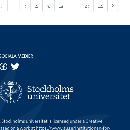
5
6
7
8
9
10
...
27
28
SOCIALA MEDIER
k, Stockholms universitet
is licensed under a
Creative
ased on a work at
https://www.su.se/institutionen-for-