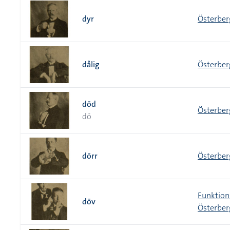
dyr
Österber
dålig
Österber
död
Österber
dö
dörr
Österber
Funktion
döv
Österber