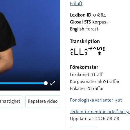
Friluft
Lexikon-ID:
07884
Glosa i STS-korpus:
-
English:
forest
Transkription
􌤵􌥗􌥈􌥈􌤵􌤶􌥣􌥦􌥲􌦋􌥻
Förekomster
Lexikonet: 1 träff
Korpusmaterial: 0 träffar
Enkäter: 0 träffar
Enter
fullscreen
Fonologiska varianter: 3 st
shastighet
Repetera video
Teckenformen kan också bety
Uppdaterat: 2026-08-08