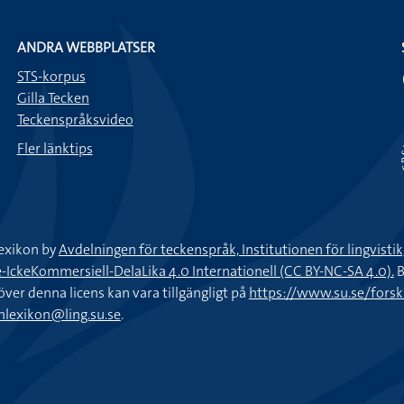
ANDRA WEBBPLATSER
STS-korpus
Gilla Tecken
Teckenspråksvideo
Fler länktips
exikon by
Avdelningen för teckenspråk, Institutionen för lingvisti
keKommersiell-DelaLika 4.0 Internationell (CC BY-NC-SA 4.0).
B
töver denna licens kan vara tillgängligt på
https://www.su.se/fors
nlexikon@ling.su.se
.