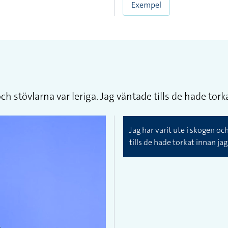
Exempel
 och stövlarna var leriga. Jag väntade tills de hade to
Jag har varit ute i skogen och
tills de hade torkat innan j