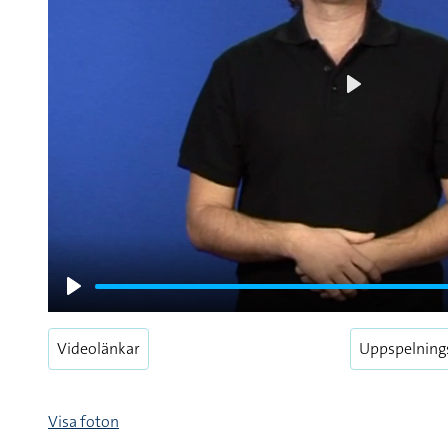
Play
Play
Videolänkar
Uppspelning
Visa foton