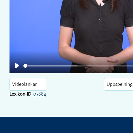
Play
Play
Videolänkar
Uppspelning
Lexikon-ID:
07884