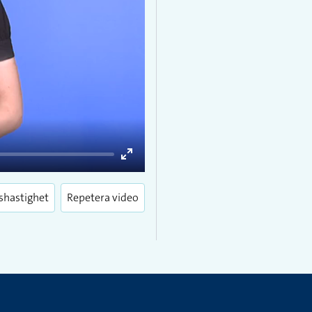
Enter
fullscreen
shastighet
Repetera video