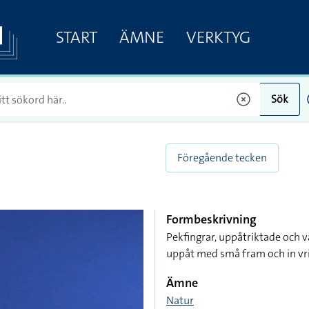
START
ÄMNE
VERKTYG
Sök
Föregående tecken
Formbeskrivning
Pekfingrar, uppåtriktade och 
uppåt med små fram och in vr
Ämne
Natur