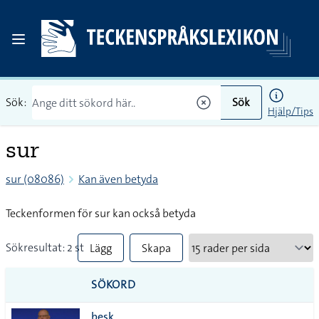
Sök:
Sök
Hjälp/Tips
sur
sur (08086)
Kan även betyda
Teckenformen för sur kan också betyda
Sökresultat: 2 st
Lägg
Skapa
till
PDF
SÖKORD
alla i
besk