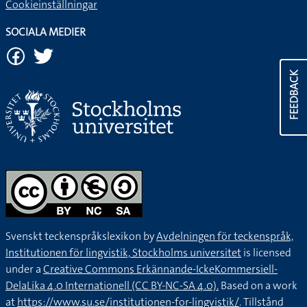
Cookieinställningar
SOCIALA MEDIER
FEEDBACK
Svenskt teckenspråkslexikon by
Avdelningen för teckenspråk,
Institutionen för lingvistik, Stockholms universitet
is licensed
under a
Creative Commons Erkännande-IckeKommersiell-
DelaLika 4.0 Internationell (CC BY-NC-SA 4.0).
Based on a work
at
https://www.su.se/institutionen-for-lingvistik/
. Tillstånd