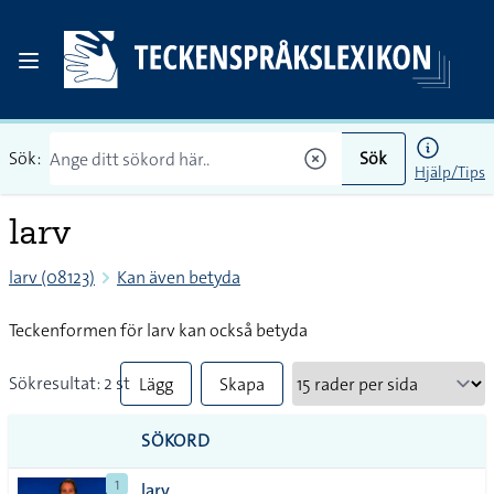
Sök:
Sök
Hjälp/Tips
larv
larv (08123)
Kan även betyda
Teckenformen för larv kan också betyda
Sökresultat: 2 st
Lägg
Skapa
till
PDF
SÖKORD
alla i
1
larv