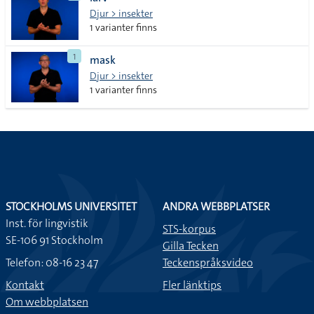
lista
Djur > insekter
1 varianter finns
1
mask
Djur > insekter
1 varianter finns
STOCKHOLMS UNIVERSITET
ANDRA WEBBPLATSER
Inst. för lingvistik
STS-korpus
SE-106 91 Stockholm
Gilla Tecken
Telefon: 08-16 23 47
Teckenspråksvideo
Kontakt
Fler länktips
Om webbplatsen