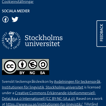
Cookieinställningar
SOCIALA MEDIER
FEEDBACK
Svenskt teckenspråkslexikon by
Avdelningen för teckenspråk,
Institutionen för lingvistik, Stockholms universitet
is licensed
under a
Creative Commons Erkännande-IckeKommersiell-
DelaLika 4.0 Internationell (CC BY-NC-SA 4.0).
Based on a work
at
https://www.su.se/institutionen-for-lingvistik/
. Tillstånd