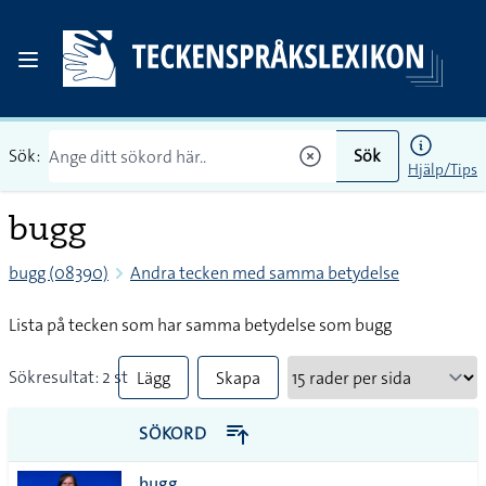
Sök:
Sök
Hjälp/Tips
bugg
bugg (08390)
Andra tecken med samma betydelse
Lista på tecken som har samma betydelse som bugg
Sökresultat: 2 st
Lägg
Skapa
till
PDF
SÖKORD
alla i
bugg