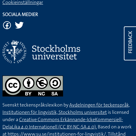
Cookieinställningar
SOCIALA MEDIER
FEEDBACK
Svenskt teckenspråkslexikon by
Avdelningen för teckenspråk,
Institutionen för lingvistik, Stockholms universitet
is licensed
under a
Creative Commons Erkännande-IckeKommersiell-
DelaLika 4.0 Internationell (CC BY-NC-SA 4.0).
Based on a work
at
https://www.su.se/institutionen-for-lingvistik/
. Tillstånd