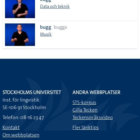
lista
Data och teknik
bugg
bugga
Musik
STOCKHOLMS UNIVERSITET
ANDRA WEBBPLATSER
Inst. för lingvistik
STS-korpus
SE-106 91 Stockholm
Gilla Tecken
Telefon: 08-16 23 47
Teckenspråksvideo
Kontakt
Fler länktips
Om webbplatsen